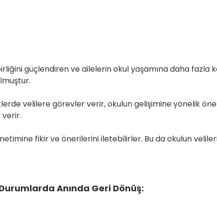
birliğini güçlendiren ve ailelerin okul yaşamına daha fazla
r okul-aile birliği k
lerde velilere görevler verir, okulun gelişimine yönelik öne
rganizasyonlara des
netimine fikir ve önerilerini iletebilirler. Bu da okulun velil
il Durumlarda Anında Geri Dönüş: