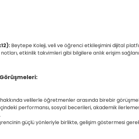
12):
Beytepe Koleji, veli ve öğrenci etkileşimini dijital pla
tları, etkinlik takvimleri gibi bilgilere anlık erişim sağlanı
 Görüşmeleri:
 hakkında velilerle öğretmenler arasında birebir görüşmeler
çindeki performansı, sosyal becerileri, akademik ilerlemesi
 bilgi paylaşılır.
encinin güçlü yönleriyle birlikte, gelişim göstermesi ge