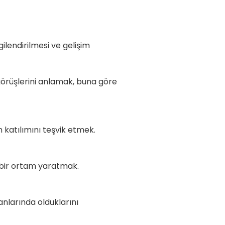
ilendirilmesi ve gelişim
ılması.
li görüşlerini anlamak, buna göre
ştirmek.
ilelerin katılımını teşvik etmek.
ve şeffaf bir ortam yaratmak.
anlarında olduklarını