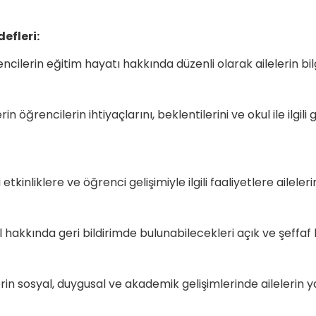
defleri:
cilerin eğitim hayatı hakkında düzenli olarak ailelerin bilg
erinin aktar
rin öğrencilerin ihtiyaçlarını, beklentilerini ve okul ile ilgi
m yolları geli
etkinliklere ve öğrenci gelişimiyle ilgili faaliyetlere a
okul hakkında geri bildirimde bulunabilecekleri açık 
in sosyal, duygusal ve akademik gelişimlerinde ailelerin y