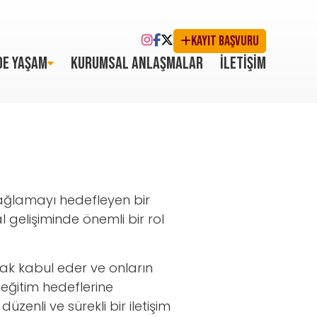
KAYIT BAŞVURU
DE YAŞAM
KURUMSAL ANLAŞMALAR
İLETİŞİM
i sağlamayı hedefleyen bir
l gelişiminde önemli bir rol
arak kabul eder ve onların
n eğitim hedeflerine
zenli ve sürekli bir iletişim