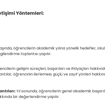
etişimi Yöntemleri:
aşında, öğrencilerin akademik yılına yönelik hedefler, okul
nda genel bir bilgilendirme to
ncilerin gelişim süreçleri, başarıları ve ihtiyaçları hakkın
tılar, öğrencinin ilerlemesi, güçlü ve zayıf yönleri hakkın
ntıları:
Yıl sonunda, öğrencilerin genel akademik başarılar
kında bir değerlendirme yapılır.