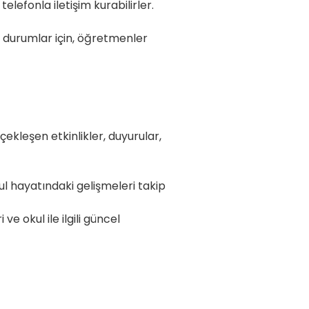
e telefonla iletişim kurabilirler.
i durumlar için, öğretmenler
ekleşen etkinlikler, duyurular,
bilgilendirir.
ul hayatındaki gelişmeleri takip
ve okul ile ilgili güncel