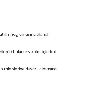
 katılım sağlamasına olanak
urulmuştur.
rilerde bulunur ve okul içindeki
tek verir.
erin taleplerine duyarlı olmasına