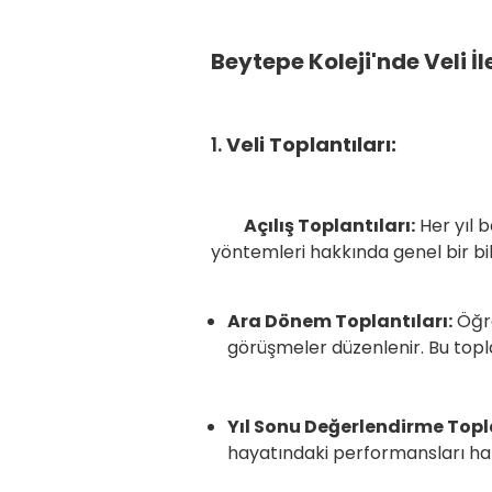
Beytepe Koleji'nde Veli İl
1.
Veli Toplantıları:
Açılış Toplantıları:
Her yıl b
yöntemleri hakkı
Ara Dönem Toplantıları:
Öğre
görüşmeler düzenlenir. Bu toplan
Yıl Sonu Değerlendirme Topla
hayatındaki performansları hak