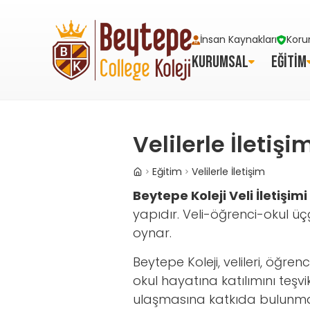
İnsan Kaynakları
Koru
KURUMSAL
EĞİTİM
Velilerle İletişi
Eğitim
Velilerle İletişim
Beytepe Koleji Veli İletişimi
yapıdır. Veli-öğrenci-okul üçg
oynar.
Beytepe Koleji, velileri, öğre
okul hayatına katılımını teşvi
ulaşmasına katkıda bulunmak a