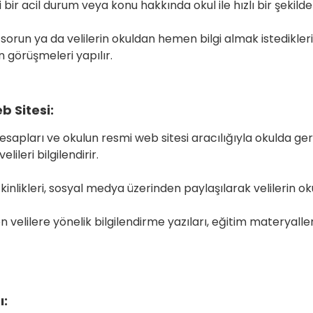
ngi bir acil durum veya konu hakkında okul ile hızlı bir şekild
sorun ya da velilerin okuldan hemen bilgi almak istedikler
n görüşmeleri yapılır.
 Sitesi:
sapları ve okulun resmi web sitesi aracılığıyla okulda gerç
projeler hakkında velileri 
kinlikleri, sosyal medya üzerinden paylaşılarak velilerin ok
nır.
 velilere yönelik bilgilendirme yazıları, eğitim materyalleri 
ı: