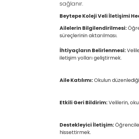
sağlanır.
Beytepe Koleji Veli İletişimi He
Ailelerin Bilgilendirilmesi:
Öğren
süreçl
İhtiyaçların Belirlenmesi:
Velile
iletişi
Aile Katılımı:
Okulun düzenlediği 
Etkili Geri Bildirim:
Velilerin, 
Destekleyici İletişim:
Öğrenciler
hissettirmek.