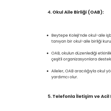
4.
Okul Aile Birliği (OAB):
Beytepe Koleji’nde okul-aile iş
tanıyan bi
OAB, okulun düzenlediği etkinlik
çeşitli o
Aileler, OAB aracılığıyla okul yö
yardımcı olur.
5.
Telefonla İletişim ve Ac