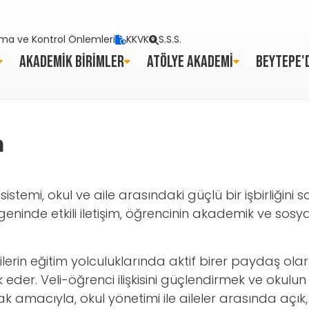
ma ve Kontrol Önlemleri
KKVK
S.S.S.
AKADEMİK BİRİMLER
ATÖLYE AKADEMİ
BEYTEPE'
m
sistemi, okul ve aile arasındaki güçlü bir işbirliğin
eninde etkili iletişim, öğrencinin akademik ve sosya
ncilerin eğitim yolculuklarında aktif birer paydaş ol
k eder. Veli-öğrenci ilişkisini güçlendirmek ve okulu
macıyla, okul yönetimi ile aileler arasında açık, dü