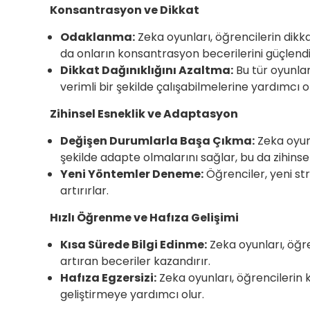
Konsantrasyon ve Dikkat
Odaklanma:
Zeka oyunları, öğrencilerin dikk
da onların konsantrasyon becerilerini güçlendir
Dikkat Dağınıklığını Azaltma:
Bu tür oyunlar
verimli bir şekilde çalışabilmelerine yardımcı ol
Zihinsel Esneklik ve Adaptasyon
Değişen Durumlarla Başa Çıkma:
Zeka oyunl
şekilde adapte olmalarını sağlar, bu da zihinsel
Yeni Yöntemler Deneme:
Öğrenciler, yeni str
artırırlar.
Hızlı Öğrenme ve Hafıza Gelişimi
Kısa Sürede Bilgi Edinme:
Zeka oyunları, öğr
artıran beceriler kazandırır.
Hafıza Egzersizi:
Zeka oyunları, öğrencilerin kı
geliştirmeye yardımcı olur.