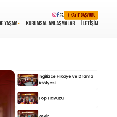
KAYIT BAŞVURU
DE YAŞAM
KURUMSAL ANLAŞMALAR
İLETİŞİM
İngilizce Hikaye ve Drama
Atölyesi
Top Havuzu
Revir