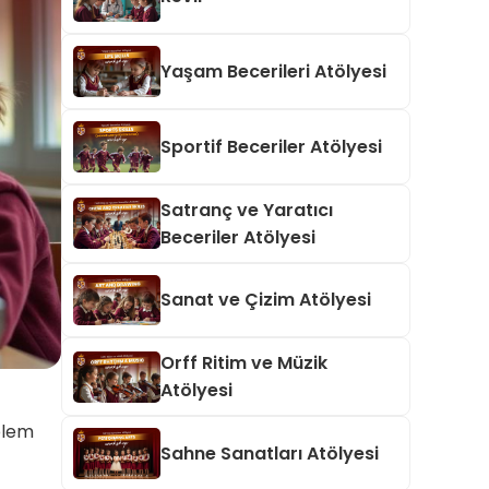
Yaşam Becerileri Atölyesi
Sportif Beceriler Atölyesi
Satranç ve Yaratıcı
Beceriler Atölyesi
Sanat ve Çizim Atölyesi
Orff Ritim ve Müzik
Atölyesi
oblem
Sahne Sanatları Atölyesi