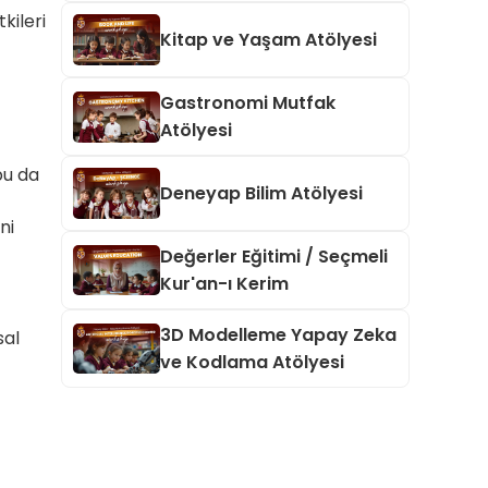
kileri
Kitap ve Yaşam Atölyesi
Gastronomi Mutfak
Atölyesi
bu da
Deneyap Bilim Atölyesi
ni
Değerler Eğitimi / Seçmeli
Kur'an-ı Kerim
3D Modelleme Yapay Zeka
sal
ve Kodlama Atölyesi