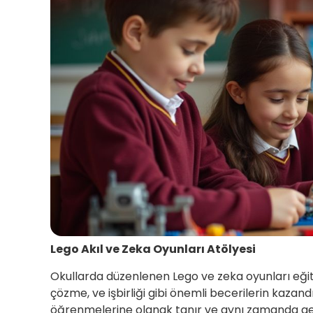
Lego Akıl ve Zeka Oyunları Atölyesi
Okullarda düzenlenen Lego ve zeka oyunları eğiti
çözme, ve işbirliği gibi önemli becerilerin kazand
öğrenmelerine olanak tanır ve aynı zamanda ge