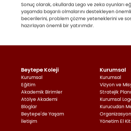
Sonuç olarak, okullarda Lego ve zeka oyunları eği
yaşamda başarılı olmalarını destekleyen önemli 
becerilerini, problem çözme yeteneklerini ve sos
hazırlayan önemli bir yatırımdır.
Beytepe Koleji
Kurumsal
Kurumsal
Kurumsal
Eğitim
Vizyon ve Mi
Akademik Birimler
Stratejik Plan
Atölye Akademi
Kurumsal Log
Bloglar
Kurucudan Me
Beytepe'de Yaşam
Organizasyon
İletişim
Yönetim El Ki