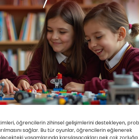
mleri, öğrencilerin zihinsel gelişimlerini destekleyen, pr
ırılmasını sağlar. Bu tür oyunlar, öğrencilerin eğlenerek
lecekteki yaşamlarında karşılaşacakları pek çok zorluğa