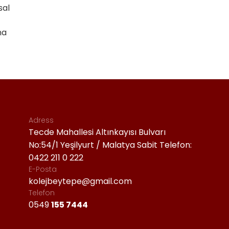
sal
na
Adress
Tecde Mahallesi Altınkayısı Bulvarı
No:54/1 Yeşilyurt / Malatya Sabit Telefon:
0422 211 0 222
E-Posta
kolejbeytepe@gmail.com
Telefon
0549
155 7444