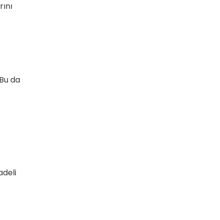
rını
 Bu da
adeli