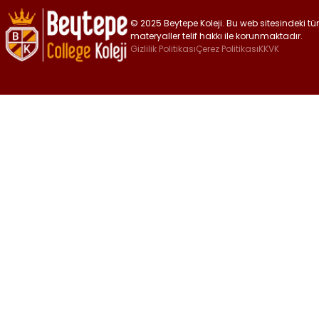
© 2025 Beytepe Koleji. Bu web sitesindeki tüm 
materyaller telif hakkı ile korunmaktadır.
Gizlilik Politikası
Çerez Politikası
KKVK