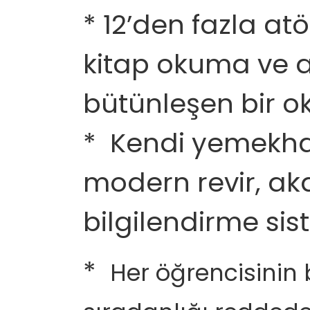
* 12’den fazla at
kitap okuma ve an
bütünleşen bir ok
* Kendi yemekhan
modern revir, aka
bilgilendirme si
*
Her öğrencisinin 