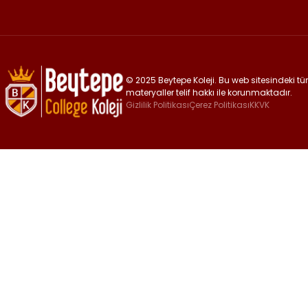
© 2025 Beytepe Koleji. Bu web sitesindeki tüm 
materyaller telif hakkı ile korunmaktadır.
Gizlilik Politikası
Çerez Politikası
KKVK