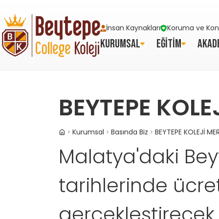
İnsan Kaynakları
Koruma ve Kont
KURUMSAL
EĞİTİM
AKAD
BEYTEPE KOLE
Kurumsal
Basında Biz
BEYTEPE KOLEJİ MER
Malatya'daki Beyt
tarihlerinde ücre
gerçekleştirecek.