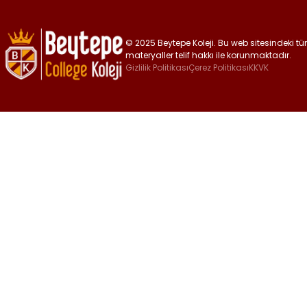
© 2025 Beytepe Koleji. Bu web sitesindeki tüm 
materyaller telif hakkı ile korunmaktadır.
Gizlilik Politikası
Çerez Politikası
KKVK