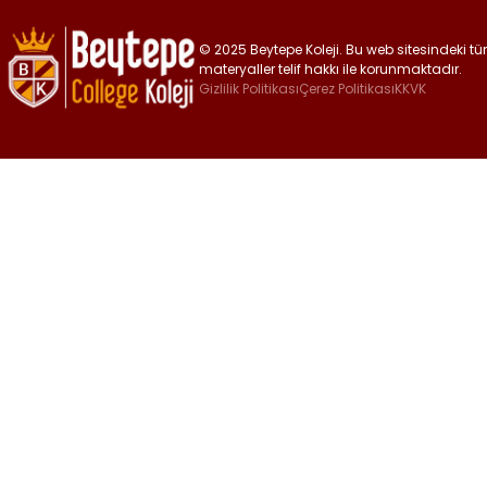
© 2025 Beytepe Koleji. Bu web sitesindeki tüm 
materyaller telif hakkı ile korunmaktadır.
Gizlilik Politikası
Çerez Politikası
KKVK