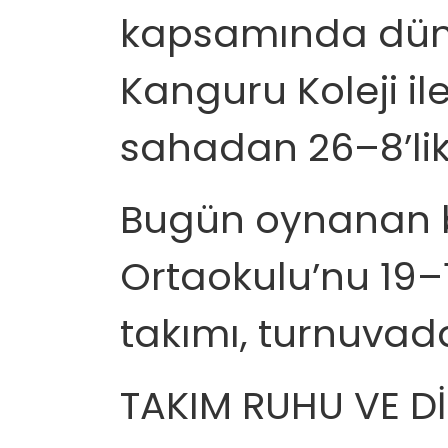
kapsamında dün
Kanguru Koleji il
sahadan 26–8’lik 
Bugün oynanan b
Ortaokulu’nu 19–
takımı, turnuvadak
TAKIM RUHU VE Dİ