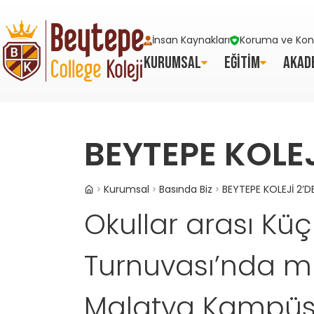
İnsan Kaynakları
Koruma ve Kont
KURUMSAL
EĞİTİM
AKAD
BEYTEPE KOLEJ
Kurumsal
Basında Biz
BEYTEPE KOLEJİ 2’D
Okullar arası Küç
Turnuvası’nda m
Malatya Kampüsü 